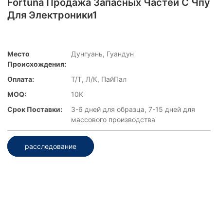
Fortuna Продажа Запасных Частей С Чпу
Для Электроники1
Место
Дунгуань, Гуандун
Происхождения:
Оплата:
Т/Т, Л/К, ПайПал
MOQ:
10K
Срок Поставки:
3-6 дней для образца, 7-15 дней для
массового производства
расследование