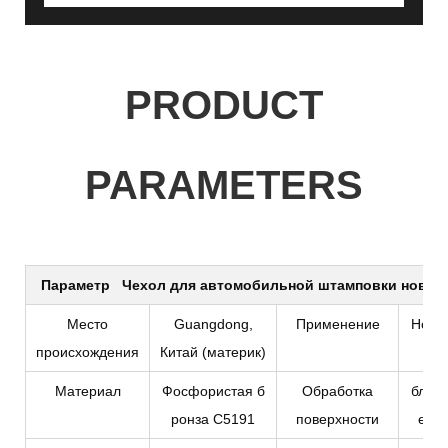
PRODUCT
PARAMETERS
Параметр
Чехол для автомобильной штамповки новой 
Место
Guangdong,
Применение
Нова
происхождения
Китай (материк)
Материал
Фосфористая б
Обработка
блес
ронза С5191
поверхности
ели