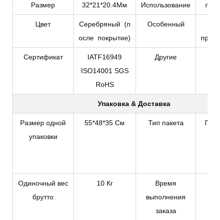
Размер
32*21*20.4Мм
Использование
подк
Цвет
Серебряный
(п
Особенный
OE
осле покрытие)
приве
Сертификат
IATF16949
Другие
ISO14001 SGS
RoHS
Упаковка & Доставка
Размер одной
55*48*35 См
Тип пакета
Плас
упаковки
л
экс
к
Одиночный вес
10 Кг
Время
1
брутто
выполнения
заказа