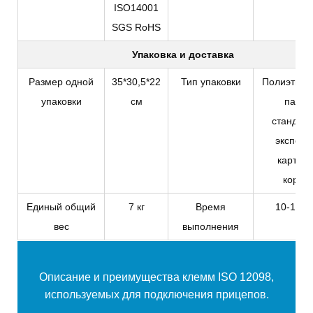
ISO14001
SGS RoHS
Упаковка и доставка
Размер одной
35*30,5*22
Тип упаковки
Полиэтиле
упаковки
см
пакет 
стандар
экспорт
картон
короб
Единый общий
7 кг
Время
10-14 д
вес
выполнения
Описание и преимущества
клемм ISO 12098,
используемых для подключения прицепов.