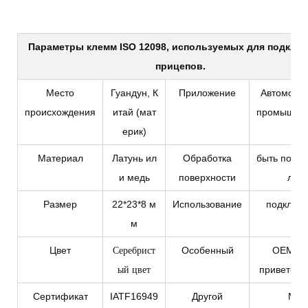
Параметры
клемм ISO 12098, используемых для подклю
прицепов.
Место
Гуандун, К
Приложение
Автомоби
происхождения
итай (мат
промышлен
ерик)
Материал
Латунь ил
Обработка
быть покры
и медь
поверхности
лем
Размер
22*23*8 м
Использование
подключ
м
Серебрист
Цвет
Особенный
OEM/O
ый цвет
приветств
Сертификат
IATF16949
Другой
N/A