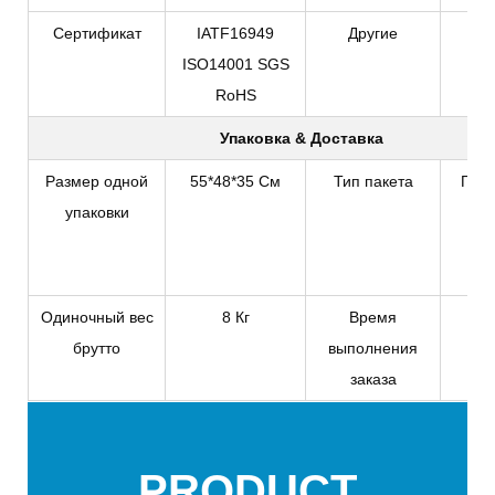
Сертификат
IATF16949
Другие
ISO14001 SGS
RoHS
Упаковка & Доставка
Размер одной
55*48*35 См
Тип пакета
Плас
упаковки
л
экс
к
Одиночный вес
8 Кг
Время
1
брутто
выполнения
заказа
PRODUCT