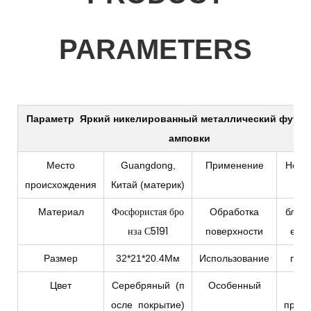
PARAMETERS
Параметр
Яркий никелированный металлический футля
амповки
Место
Guangdong,
Применение
Нова
происхождения
Китай (материк)
Фосфористая бро
Материал
Обработка
блес
нза С5191
поверхности
ели
Размер
32*21*20.4Мм
Использование
подк
Цвет
Серебряный
(п
Особенный
OE
осле покрытие)
приве